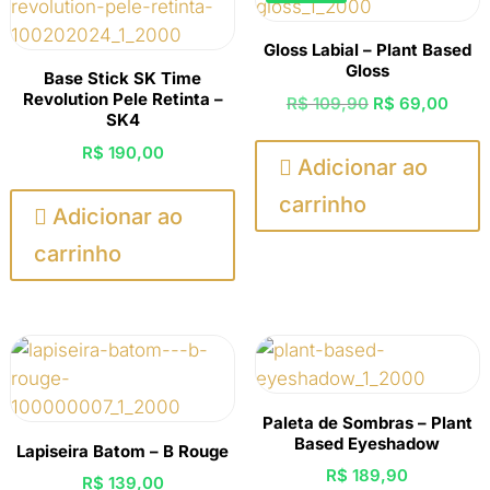
Gloss Labial – Plant Based
Gloss
Base Stick SK Time
Revolution Pele Retinta –
O
O
R$
109,90
R$
69,00
SK4
preço
preç
R$
190,00
original
atual

Adicionar ao
era:
é:
carrinho

Adicionar ao
R$ 109,90.
R$ 6
carrinho
Paleta de Sombras – Plant
Based Eyeshadow
Lapiseira Batom – B Rouge
R$
189,90
R$
139,00