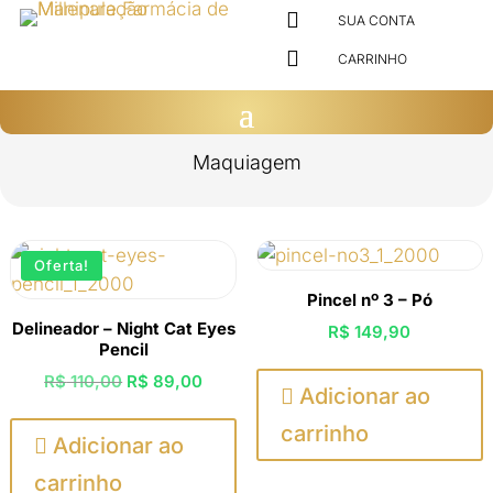

SUA CONTA

CARRINHO
Maquiagem
Oferta!
Pincel nº 3 – Pó
Delineador – Night Cat Eyes
R$
149,90
Pencil
O
O
R$
110,00
R$
89,00

Adicionar ao
preço
preço
carrinho
original
atual

Adicionar ao
era:
é:
carrinho