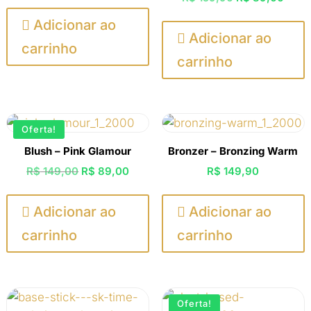
preço
preço
preço
preç
original
atual

Adicionar ao
original
atual

Adicionar ao
era:
é:
carrinho
era:
é:
R$ 149,00.
R$ 89,00.
carrinho
R$ 159,90.
R$ 8
Oferta!
Blush – Pink Glamour
Bronzer – Bronzing Warm
O
O
R$
149,00
R$
89,00
R$
149,90
preço
preço
original
atual

Adicionar ao

Adicionar ao
era:
é:
carrinho
carrinho
R$ 149,00.
R$ 89,00.
Oferta!