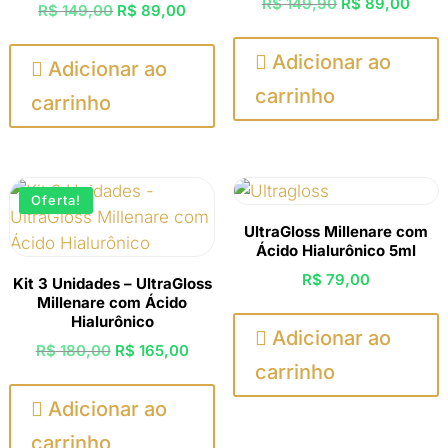
O
O
R$
149,90
R$
89,00
O
O
R$
149,00
R$
89,00
preço
preç
preço
preço
original
atual

Adicionar ao
original
atual

Adicionar ao
era:
é:
era:
é:
carrinho
carrinho
R$ 149,90.
R$ 8
R$ 149,00.
R$ 89,00.
Oferta!
UltraGloss Millenare com
Ácido Hialurônico 5ml
R$
79,00
Kit 3 Unidades – UltraGloss
Millenare com Ácido
Hialurônico

Adicionar ao
O
O
R$
180,00
R$
165,00
carrinho
preço
preço
original
atual

Adicionar ao
era:
é:
carrinho