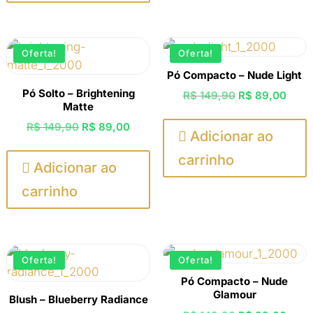
Oferta!
Oferta!
Pó Compacto – Nude Light
Pó Solto – Brightening
O
O
R$
149,90
R$
89,00
Matte
preço
preç
O
O
R$
149,90
R$
89,00
original
atual

Adicionar ao
preço
preço
era:
é:
carrinho
original
atual

Adicionar ao
R$ 149,90.
R$ 8
era:
é:
carrinho
R$ 149,90.
R$ 89,00.
Oferta!
Oferta!
Pó Compacto – Nude
Glamour
Blush – Blueberry Radiance