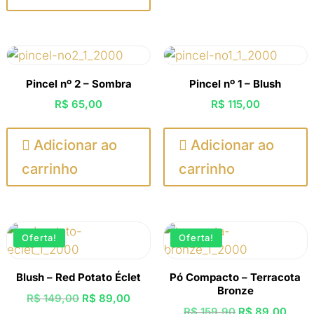
R$ 110,00.
R$ 89,00.
Pincel nº 2 – Sombra
Pincel nº 1 – Blush
R$
65,00
R$
115,00

Adicionar ao

Adicionar ao
carrinho
carrinho
Oferta!
Oferta!
Blush – Red Potato Éclet
Pó Compacto – Terracota
Bronze
O
O
R$
149,00
R$
89,00
O
O
R$
159,90
R$
89,00