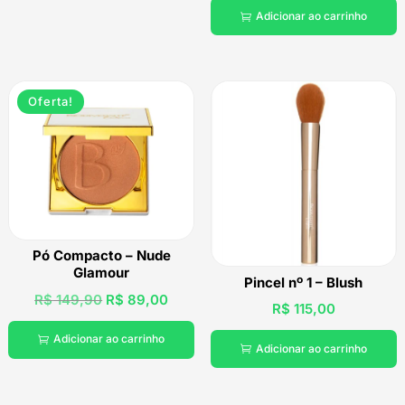
Adicionar ao carrinho

original
atual
era:
é:
R$ 149,00.
R$ 8
Oferta!
Pó Compacto – Nude
Glamour
Pincel nº 1 – Blush
O
O
R$
149,90
R$
89,00
R$
115,00
preço
preço
Adicionar ao carrinho

original
atual
Adicionar ao carrinho

era:
é:
R$ 149,90.
R$ 89,00.