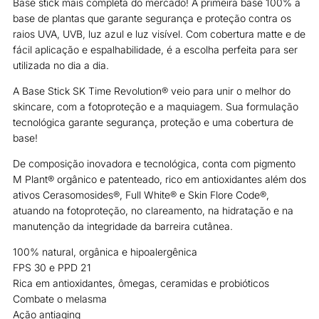
Base stick mais completa do mercado! A primeira base 100% a
Pele
base de plantas que garante segurança e proteção contra os
Retinta
raios UVA, UVB, luz azul e luz visível. Com cobertura matte e de
-
fácil aplicação e espalhabilidade, é a escolha perfeita para ser
SK4
utilizada no dia a dia.
quantidade
A Base Stick SK Time Revolution® veio para unir o melhor do
skincare, com a fotoproteção e a maquiagem. Sua formulação
tecnológica garante segurança, proteção e uma cobertura de
base!
De composição inovadora e tecnológica, conta com pigmento
M Plant® orgânico e patenteado, rico em antioxidantes além dos
ativos Cerasomosides®, Full White® e Skin Flore Code®,
atuando na fotoproteção, no clareamento, na hidratação e na
manutenção da integridade da barreira cutânea.
100% natural, orgânica e hipoalergênica
FPS 30 e PPD 21
Rica em antioxidantes, ômegas, ceramidas e probióticos
Combate o melasma
Ação antiaging