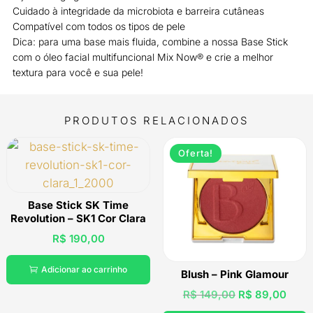
Cuidado à integridade da microbiota e barreira cutâneas
Compatível com todos os tipos de pele
Dica: para uma base mais fluida, combine a nossa Base Stick
com o óleo facial multifuncional Mix Now® e crie a melhor
textura para você e sua pele!
PRODUTOS RELACIONADOS
Oferta!
Base Stick SK Time
Revolution – SK1 Cor Clara
R$
190,00
Adicionar ao carrinho

Blush – Pink Glamour
O
O
R$
149,00
R$
89,00
preço
preç