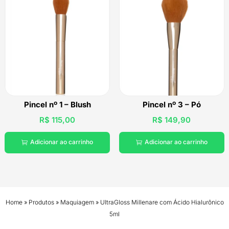
Pincel nº 1 – Blush
Pincel nº 3 – Pó
R$
115,00
R$
149,90
Adicionar ao carrinho
Adicionar ao carrinho


Home
»
Produtos
»
Maquiagem
»
UltraGloss Millenare com Ácido Hialurônico
5ml