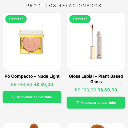
PRODUTOS RELACIONADOS
Oferta!
Oferta!
Pó Compacto – Nude Light
Gloss Labial – Plant Based
Gloss
O
O
R$
149,90
R$
89,00
O
O
R$
109,90
R$
69,00
preço
preço
preço
preç
Adicionar ao carrinho

original
atual
Adicionar ao carrinho

original
atual
era:
é:
era:
é:
R$ 149,90.
R$ 89,00.
R$ 109,90.
R$ 6