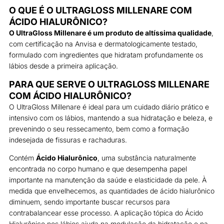
Ácido
O QUE É O ULTRAGLOSS MILLENARE COM
Hialurônico
ÁCIDO HIALURÔNICO?
5ml
O UltraGloss Millenare é um produto de altíssima qualidade
,
quantidade
com certificação na Anvisa e dermatologicamente testado,
formulado com ingredientes que hidratam profundamente os
lábios desde a primeira aplicação.
PARA QUE SERVE O ULTRAGLOSS MILLENARE
COM ÁCIDO HIALURÔNICO?
O UltraGloss Millenare é ideal para um cuidado diário prático e
intensivo com os lábios, mantendo a sua hidratação e beleza, e
prevenindo o seu ressecamento, bem como a formação
indesejada de fissuras e rachaduras.
Contém
Ácido Hialurônico
, uma substância naturalmente
encontrada no corpo humano e que desempenha papel
importante na manutenção da saúde e elasticidade da pele. À
medida que envelhecemos, as quantidades de ácido hialurônico
diminuem, sendo importante buscar recursos para
contrabalancear esse processo. A aplicação tópica do Ácido
Hialurônico nos lábios ajuda na modulação da hidratação e na