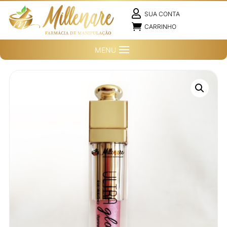

SUA CONTA

CARRINHO