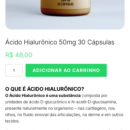
Ácido Hialurônico 50mg 30 Cápsulas
R$
48,00
Ácido
ADICIONAR AO CARRINHO
Hialurônico
50mg
30
O QUE É ÁCIDO HIALURÔNICO?
Cápsulas
O Ácido Hialurônico é uma substância
composta por
quantidade
unidades de ácido D-glucurônico e N-acetil-D-glucosamina,
presente naturalmente no organismo – nas cartilagens, nos
olhos, no fluido sinovial das articulações, na derme e em outros
tecidos.