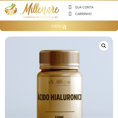

SUA CONTA

CARRINHO