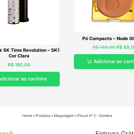
Pó Compacto – Nude G
O
R$
149,90
R$
89,
k SK Time Revolution – SK1
preço
Cor Clara
Adicionar ao carr

original
R$
190,00
era:
R$ 149,
dicionar ao carrinho
Home
»
Produtos
»
Maquiagem
»
Pincel nº 2 – Sombra
asil.
Entrega Grát