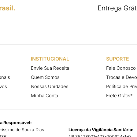
asil.
Entrega Grát
INSTITUCIONAL
SUPORTE
Envie Sua Receita
Fale Conosco
onais
Quem Somos
Trocas e Dev
vos
Nossas Unidades
Política de Pr
Minha Conta
Frete Grátis*
a Responsável:
erissimo de Souza Dias
Licença da Vigilância Sanitária:
286
Nº 35478901-477-000924-1-0