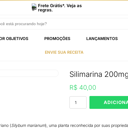
Frete Grátis*. Veja as
regras.
OR OBJETIVOS
PROMOÇÕES
LANÇAMENTOS
ENVIE SUA RECEITA
Silimarina 200m
R$
40,00
Silimarina
ADICION
200mg
30
cápsulas
quantidade
iano (
Silybum marianum
), uma planta reconhecida por suas propried