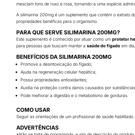
mesclam tons de roxo e rosa, tornando-a uma espécie admir
A silimarina 200mg é um suplemento que contém o extrato da
propriedades benéficas para o organismo.
PARA QUE SERVE SILIMARINA 200MG?
Este suplemento é conhecido por atuar como um
protetor h
para pessoas que buscam manter a
saúde do fígado
em dia,
BENEFÍCIOS DA SILIMARINA 200MG
Promove a desintoxicação do fígado;
Ajuda na regeneração celular hepática;
Possui propriedades antioxidantes;
Auxilia na proteção contra danos causados por substâncias
Pode melhorar a digestão e o metabolismo de gorduras.
COMO USAR
Seguir as orientações de um profissional de saúde habilitado.
ADVERTÊNCIAS
*Não se trata de propaganda, e sim de descrição do produto